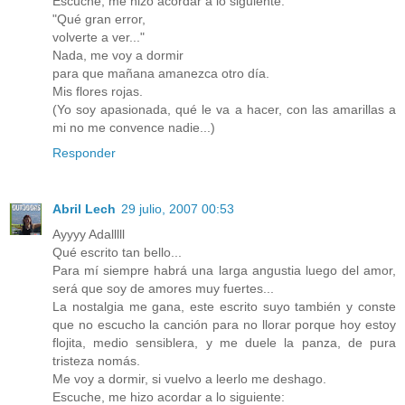
Escuche, me hizo acordar a lo siguiente:
"Qué gran error,
volverte a ver..."
Nada, me voy a dormir
para que mañana amanezca otro día.
Mis flores rojas.
(Yo soy apasionada, qué le va a hacer, con las amarillas a
mi no me convence nadie...)
Responder
Abril Lech
29 julio, 2007 00:53
Ayyyy Adalllll
Qué escrito tan bello...
Para mí siempre habrá una larga angustia luego del amor,
será que soy de amores muy fuertes...
La nostalgia me gana, este escrito suyo también y conste
que no escucho la canción para no llorar porque hoy estoy
flojita, medio sensiblera, y me duele la panza, de pura
tristeza nomás.
Me voy a dormir, si vuelvo a leerlo me deshago.
Escuche, me hizo acordar a lo siguiente: