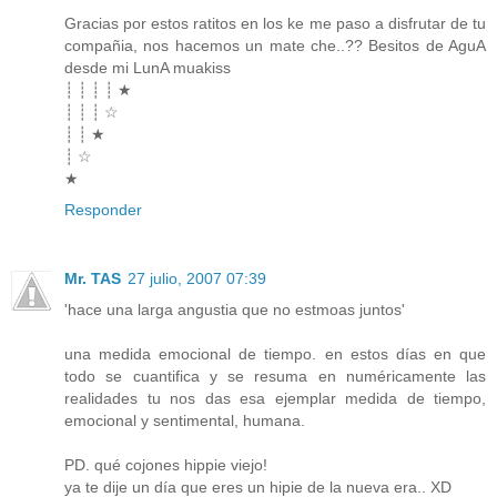
Gracias por estos ratitos en los ke me paso a disfrutar de tu
compañia, nos hacemos un mate che..?? Besitos de AguA
desde mi LunA muakiss
┊ ┊ ┊ ┊ ★
┊ ┊ ┊ ☆
┊ ┊ ★
┊ ☆
★
Responder
Mr. TAS
27 julio, 2007 07:39
'hace una larga angustia que no estmoas juntos'
una medida emocional de tiempo. en estos días en que
todo se cuantifica y se resuma en numéricamente las
realidades tu nos das esa ejemplar medida de tiempo,
emocional y sentimental, humana.
PD. qué cojones hippie viejo!
ya te dije un día que eres un hipie de la nueva era.. XD