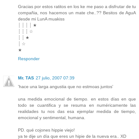
Gracias por estos ratitos en los ke me paso a disfrutar de tu
compañia, nos hacemos un mate che..?? Besitos de AguA
desde mi LunA muakiss
┊ ┊ ┊ ┊ ★
┊ ┊ ┊ ☆
┊ ┊ ★
┊ ☆
★
Responder
Mr. TAS
27 julio, 2007 07:39
'hace una larga angustia que no estmoas juntos'
una medida emocional de tiempo. en estos días en que
todo se cuantifica y se resuma en numéricamente las
realidades tu nos das esa ejemplar medida de tiempo,
emocional y sentimental, humana.
PD. qué cojones hippie viejo!
ya te dije un día que eres un hipie de la nueva era.. XD