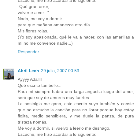
Escuche, me hizo acordar a lo siguiente:
"Qué gran error,
volverte a ver..."
Nada, me voy a dormir
para que mañana amanezca otro día.
Mis flores rojas.
(Yo soy apasionada, qué le va a hacer, con las amarillas a
mi no me convence nadie...)
Responder
Abril Lech
29 julio, 2007 00:53
Ayyyy Adalllll
Qué escrito tan bello...
Para mí siempre habrá una larga angustia luego del amor,
será que soy de amores muy fuertes...
La nostalgia me gana, este escrito suyo también y conste
que no escucho la canción para no llorar porque hoy estoy
flojita, medio sensiblera, y me duele la panza, de pura
tristeza nomás.
Me voy a dormir, si vuelvo a leerlo me deshago.
Escuche, me hizo acordar a lo siguiente: